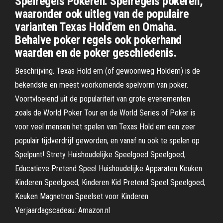
Spelregels Pokeren. Spelregels pokeren,
waaronder ook uitleg van de populaire
varianten Texas Hold'em en Omaha.
Behalve poker regels ook pokerhand
waarden en de poker geschiedenis.
Beschrijving. Texas Hold em (of gewoonweg Holdem) is de
bekendste en meest voorkomende spelvorm van poker.
Voortvloeiend uit de populariteit van grote evenementen
zoals de World Poker Tour en de World Series of Poker is
voor veel mensen het spelen van Texas Hold em een zeer
populair tijdverdrijf geworden, en vanaf nu ook te spelen op
Spelpunt! Strety Huishoudelijke Speelgoed Speelgoed,
Educatieve Pretend Speel Huishoudelijke Apparaten Keuken
Kinderen Speelgoed, Kinderen Kid Pretend Speel Speelgoed,
Keuken Magnetron Speelset voor Kinderen
Verjaardagscadeau: Amazon.nl