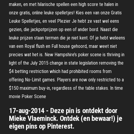
maken, en met hilarische spellen een high score te halen in
onze gratis, online leuke spelletjes! Kies een van onze Gratis
Leuke Spelletjes, en veel Plezier Je hebt ze vast wel eens
gezien, die jackpotprijzen op een of ander bord. Naast die
leuke prijzen staan termen die je niet kent. Of je hebt weleens
van een Royal flush en Full house gehoord, maar weet niet
precies wat het is. New Hampshire’s poker scene is thriving in
light of the July 2015 change in state legislation removing the
$4 betting restriction which had prohibited rooms from
offering No-Limit games. Players are now only restricted to a
$150 maximum buy-in, regardless of the table stakes. In time
movie Poker Scene
17-aug-2014 - Deze pin is ontdekt door
Mieke Vlaeminck. Ontdek (en bewaar!) je
eigen pins op Pinterest.