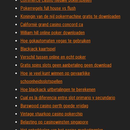
Commerce casino nieuwe pokerspellen
Pokerregels full house vs flush
Koningin van de nijl pokermachine gratis te downloaden
Californië grand casino concord ca
William hill online poker downloaden
Hoe gokautomaten vegas te gebruiken
Blackjack kaartspel
Verschil tussen online en echt poker
Gratis spins slots geen aanbetaling geen download
Hoe je veel kunt winnen op gevaarlijke
schoonheidsslotspellen
Hoe blackjack uitbetalingen te berekenen
Cual es la diferencia entre slot primario y secundario
Burswood casino perth goede vrijdag
Vintage stuurkop casino pokerchip
Belasting op casinowinsten singapore