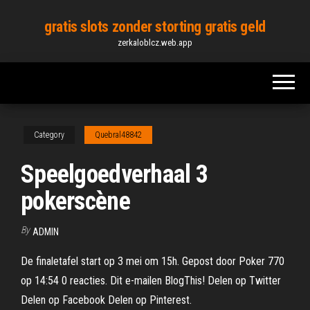
Skip
gratis slots zonder storting gratis geld
to
zerkaloblcz.web.app
the
content
Category
Quebral48842
Speelgoedverhaal 3
pokerscène
By
ADMIN
De finaletafel start op 3 mei om 15h. Gepost door Poker 770
op 14:54 0 reacties. Dit e-mailen BlogThis! Delen op Twitter
Delen op Facebook Delen op Pinterest.