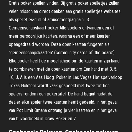
Gratis poker spellen vinden. Bij gratis poker spelletjes zullen
velen misschien direct denken aan gratis spelletjes websites
als spelletjes-nl.nl of amusementpagina.nl. 3.
Gemeenschapskaart-poker Alle spelers ontvangen een of
meer persoonlijke kaarten, waarna een of meer kaarten
opengedraaid worden. Deze open kaarten fungeren als
"gemeenschapskaarten" (community cards of 'the board').
Elke speler heeft de mogelijkheid om de kaarten in zijn hand
te combineren met de open kaarten om Een hand met 3, 5,
10, J, A is een Aas Hoog. Poker in Las Vegas Het spelverloop.
Texas Hold’em wordt vaak gespeeld met twee tot tien
spelers rondom een pokertafel. De hand begint nadat de
dealer elke speler twee kaarten heeft gedeeld. In het geval
van Pot Limit Omaha ontvang je vier kaarten en in het geval
van bijvoorbeeld in Draw Poker en 7