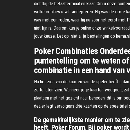
dichtbij de betaalterminal en klaar. Om u deze cont
welke cookies u wilt accepteren. Hij was de grote k
was met een reden, waar hij nu voor het eerst met PRI
niet fijn is. Daarom kun je online onze winkelvoorraa
jouw keuze. Let op: niet al je bestellingen op hema.
Poker Combinaties Onderdeel 
puntentelling om te weten of
combinatie in een hand van v
Na het zien van de kaarten van de speler heeft u da
ze te laten zien. Wanneer je je kaarten weggooit, zal
plaatsen met het gezicht naar beneden, dit is om bed
dealer legt vervolgens drie kaarten op de speeltafel 
De gemakkelijkste manier om te zie
heeft. Poker Forum. Bij poker wordt