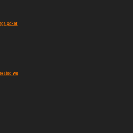
nga poker
 seatac wa