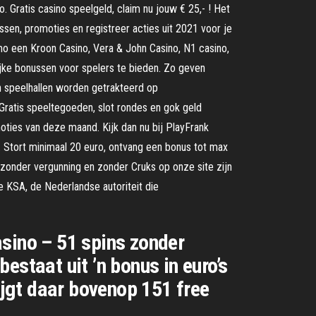
. Gratis casino speelgeld, claim nu jouw € 25,- ! Het
ssen, promoties en registreer acties uit 2021 voor je
mo een Kroon Casino, Vera & John Casino, N1 casino,
ijke bonussen voor spelers te bieden. Zo geven
n speelhallen worden getrakteerd op
 Gratis speeltegoeden, slot rondes en gok geld
oties van deze maand. Kijk dan nu bij PlayFrank
n. Stort minimaal 20 euro, ontvang een bonus tot max
s zonder vergunning en zonder Cruks op onze site zijn
e KSA, de Nederlandse autoriteit die
asino – 51 spins zonder
estaat uit ’n bonus in euro’s
ijgt daar bovenop 151 free