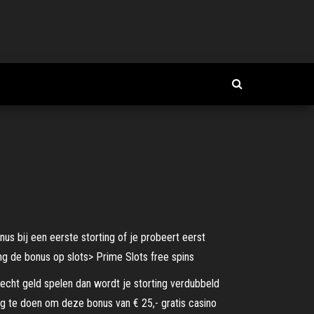
s bij een eerste storting of je probeert eerst
ang de bonus op slots> Prime Slots free spins
or echt geld spelen dan wordt je storting verdubbeld
ng te doen om deze bonus van € 25,- gratis casino