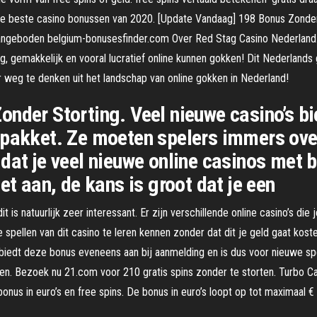
 beste casino bonussen van 2020. [Update Vandaag] 198 Bonus Zonder
angeboden belgium-bonusesfinder.com Over Red Stag Casino Nederland. R
, gemakkelijk en vooral lucratief online kunnen gokken! Dit Nederlands 
r weg te denken uit het landschap van online gokken in Nederland!
onder Storting. Veel nieuwe casino’s b
tpakket. Ze moeten spelers immers over
dat je veel nieuwe online casinos met b
et aan, de kans is groot dat je een
 is natuurlijk zeer interessant. Er zijn verschillende online casino’s d
spellen van dit casino te leren kennen zonder dat dit je geld gaat kost
 biedt deze bonus eveneens aan bij aanmelding en is dus voor nieuwe spel
iken. Bezoek nu 21.com voor 210 gratis spins zonder te storten. Turbo C
onus in euro’s en free spins. De bonus in euro’s loopt op tot maximaal €