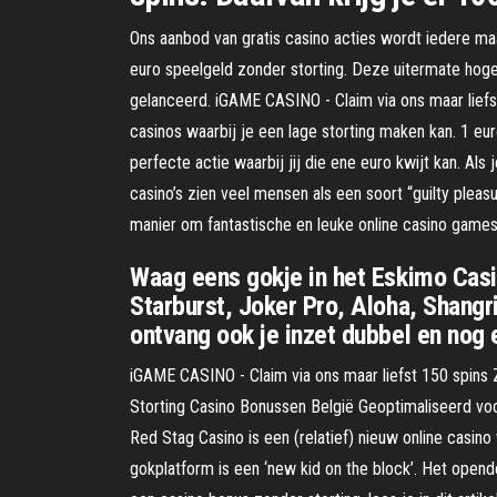
Ons aanbod van gratis casino acties wordt iedere m
euro speelgeld zonder storting. Deze uitermate hoge 
gelanceerd. iGAME CASINO - Claim via ons maar lief
casinos waarbij je een lage storting maken kan. 1 e
perfecte actie waarbij jij die ene euro kwijt kan. Al
casino’s zien veel mensen als een soort “guilty plea
manier om fantastische en leuke online casino games 
Waag eens gokje in het Eskimo Casin
Starburst, Joker Pro, Aloha, Shangri
ontvang ook je inzet dubbel en nog 
iGAME CASINO - Claim via ons maar liefst 150 spin
Storting Casino Bonussen België Geoptimaliseerd v
Red Stag Casino is een (relatief) nieuw online casin
gokplatform is een ‘new kid on the block’. Het opend