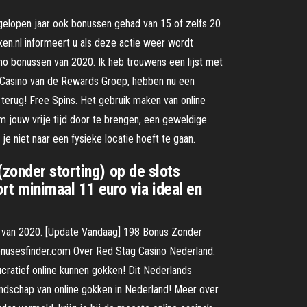
gelopen jaar ook bonussen gehad van 15 of zelfs 20
ken.nl informeert u als deze actie weer wordt
o bonussen van 2020. Ik heb trouwens een lijst met
a Casino van de Rewards Groep, hebben nu een
r terug! Free Spins. Het gebruik maken van online
om jouw vrije tijd door te brengen, een geweldige
e niet naar een fysieke locatie hoeft te gaan.
(zonder storting) op de slots
ort minimaal 11 euro via ideal en
 van 2020. [Update Vandaag] 198 Bonus Zonder
onusesfinder.com Over Red Stag Casino Nederland.
ucratief online kunnen gokken! Dit Nederlands
landschap van online gokken in Nederland! Meer over