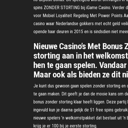
spins ZONDER STORTING bij iGame Casino. Verder de
voor Mobiel Loyaliteit Regeling Met Power Points A
casino waar Nederlandse gokkers met echt geld veilig
opende haar deuren in 2015 en is sindsdien niet mee
Nieuwe Casino’s Met Bonus Z
storting aan in het welkoms
hen te gaan spelen. Vandaar 
Maar ook als bieden ze dit ni
Je kunt dus gewoon gaan spelen zonder storting en dit
te gaan maken. Dit geeft je dan de mooie kans om de 
bonus zonder storting klaar heeft liggen. Deze partij
ingevuld kun je daarna gelijk de 51 free spins gebru
nieuwe spelers ’n welkomstpakket dat bestaat uit ’n b
krijg je er 100 bij je eerste storting.